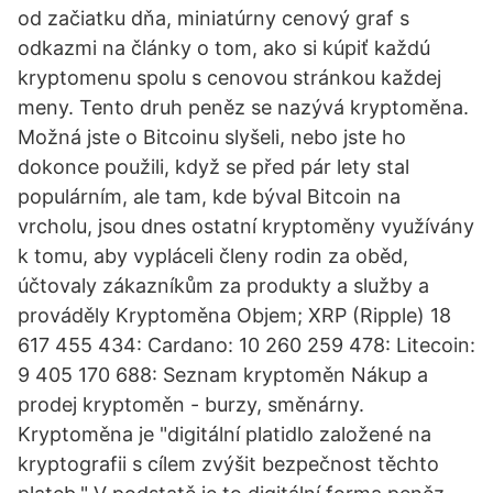
od začiatku dňa, miniatúrny cenový graf s
odkazmi na články o tom, ako si kúpiť každú
kryptomenu spolu s cenovou stránkou každej
meny. Tento druh peněz se nazývá kryptoměna.
Možná jste o Bitcoinu slyšeli, nebo jste ho
dokonce použili, když se před pár lety stal
populárním, ale tam, kde býval Bitcoin na
vrcholu, jsou dnes ostatní kryptoměny využívány
k tomu, aby vypláceli členy rodin za oběd,
účtovaly zákazníkům za produkty a služby a
prováděly Kryptoměna Objem; XRP (Ripple) 18
617 455 434: Cardano: 10 260 259 478: Litecoin:
9 405 170 688: Seznam kryptoměn Nákup a
prodej kryptoměn - burzy, směnárny.
Kryptoměna je "digitální platidlo založené na
kryptografii s cílem zvýšit bezpečnost těchto