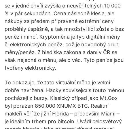
se v jedné chvíli zvýšila o neuvěřitelných 10 000
% v pár sekundách. Cena následně klesla, ale
nákupy za předem připravené extrémní ceny
proběhly úspěšně, a tak množství lidí zůstalo bez
peněz i mincí. Kryptoměna je typ digitální měny
či elektronických peněz, což je novodobý druh
měny/peněz. Z hlediska zákona a daní v ČR se
však nejedná o měnu, ale o věc. Tyto peníze jsou
tvořeny elektronicky.
To dokazuje, že tato virtuální měna je velmi
dobře navržena. Hacky související s touto měnou
pocházejí z burzy. Klasický případ jako Mt.Gox
byl poražen 850,000 XNUMX BTC. Realitní
makléři věří že jižní Florida – především Miami –
je ideálním trhem pro bitcoin. Uvádí celosvětový