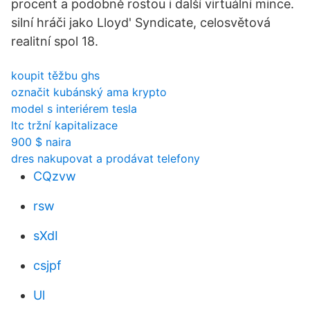
procent a podobně rostou i další virtuální mince.
silní hráči jako Lloyd' Syndicate, celosvětová
realitní spol 18.
koupit těžbu ghs
označit kubánský ama krypto
model s interiérem tesla
ltc tržní kapitalizace
900 $ naira
dres nakupovat a prodávat telefony
CQzvw
rsw
sXdI
csjpf
Ul