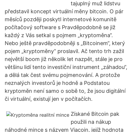
tajuplný muž lidstvu
představil koncept virtuální měny bitcoin. O pár
měsíců později poskytl internetové komunitě
počítačový software s Pravděpodobně se již
každý z Vás setkal s pojmem „kryptoměna“.
Nebo ještě pravděpodobněji s „Bitcoinem“, který
pojem „kryptoměny“ proslavil. Ač tento trh zažil
největší boom již několik let nazpět, stále je pro
většinu lidí tento investiční instrument „záhadou“,
a dělá tak čest svému pojmenování. A protože
neznalých investorů je hodně a Podstatou
kryptoměn není samo o sobě to, že jsou digitální
či virtuální, existují jen v počítačích.
Získané Bitcoin pak
použili na nákup
náhodné mince s názvem Viacoin, jejíž hodnota